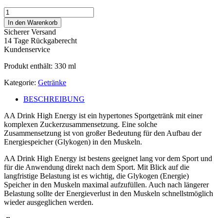
AA
Drink
In den Warenkorb
High
Sicherer Versand
Energy
14 Tage Rückgaberecht
330
Kundenservice
ml
Menge
Produkt enthält: 330
ml
Kategorie:
Getränke
BESCHREIBUNG
AA Drink High Energy ist ein hypertones Sportgetränk mit einer
komplexen Zuckerzusammensetzung. Eine solche
Zusammensetzung ist von großer Bedeutung für den Aufbau der
Energiespeicher (Glykogen) in den Muskeln.
AA Drink High Energy ist bestens geeignet lang vor dem Sport und
für die Anwendung direkt nach dem Sport. Mit Blick auf die
langfristige Belastung ist es wichtig, die Glykogen (Energie)
Speicher in den Muskeln maximal aufzufüllen. Auch nach längerer
Belastung sollte der Energieverlust in den Muskeln schnellstmöglich
wieder ausgeglichen werden.