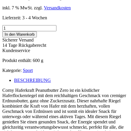
inkl. 7 % MwSt.
zzgl.
Versandkosten
Lieferzeit:
3 - 4 Wochen
Corny
Haferkraft
In den Warenkorb
Peanutbutter
Sicherer Versand
Zero
14 Tage Rückgaberecht
12
Kundenservice
x
50
Produkt enthält: 600
g
g
Menge
Kategorie:
Sport
BESCHREIBUNG
Corny Haferkraft Peanutbutter Zero ist ein köstlicher
Haferflockenriegel mit dem reichhaltigen Geschmack von cremiger
Erdnussbutter, ganz ohne Zuckerzusatz. Dieser nahrhafte Riegel
kombiniert die Kraft von Hafer mit dem herzhaften, vollen
Geschmack von Erdnüssen und ist somit ein idealer Snack für
unterwegs oder während eines aktiven Tages. Mit diesem Riegel
genießen Sie einen gesunden Snack, der Energie spendet und
gleichzeitig verantwortungsbewusst schmeckt, perfekt für alle, die